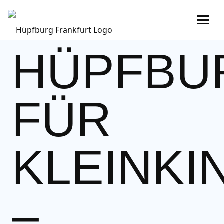
HÜPFBU
FÜR
KLEINKI
–