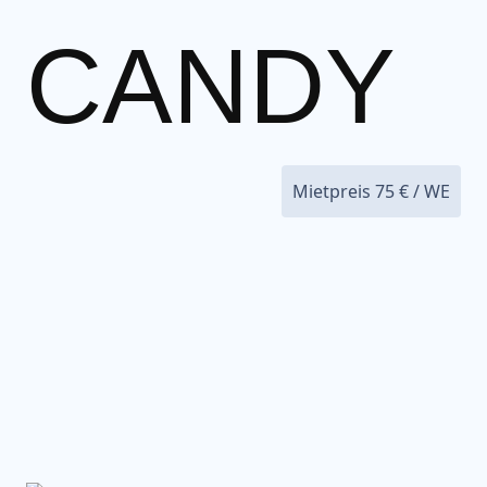
CANDY
Mietpreis
75
€ / WE