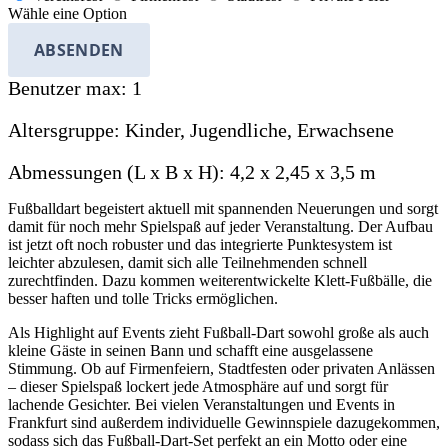
Wähle eine Option
ABSENDEN
Benutzer max:
1
Altersgruppe:
Kinder, Jugendliche, Erwachsene
Abmessungen (L x B x H):
4,2 x 2,45 x 3,5
m
Fußballdart begeistert aktuell mit spannenden Neuerungen und sorgt
damit für noch mehr Spielspaß auf jeder Veranstaltung. Der Aufbau
ist jetzt oft noch robuster und das integrierte Punktesystem ist
leichter abzulesen, damit sich alle Teilnehmenden schnell
zurechtfinden. Dazu kommen weiterentwickelte Klett-Fußbälle, die
besser haften und tolle Tricks ermöglichen.
Als Highlight auf Events zieht Fußball-Dart sowohl große als auch
kleine Gäste in seinen Bann und schafft eine ausgelassene
Stimmung. Ob auf Firmenfeiern, Stadtfesten oder privaten Anlässen
– dieser Spielspaß lockert jede Atmosphäre auf und sorgt für
lachende Gesichter. Bei vielen Veranstaltungen und Events in
Frankfurt sind außerdem individuelle Gewinnspiele dazugekommen,
sodass sich das Fußball-Dart-Set perfekt an ein Motto oder eine